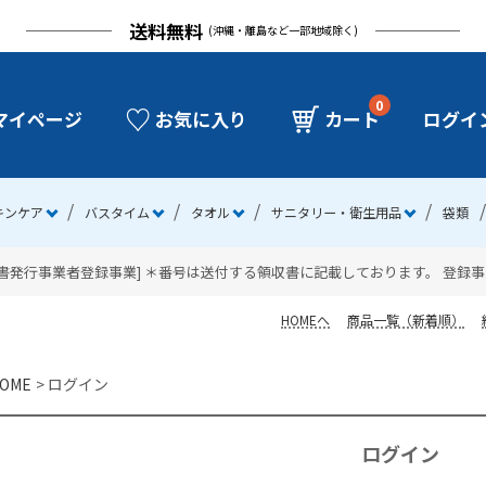
送料無料
(沖縄・離島など一部地域除く)
0
マイページ
お気に入り
カート
ログイ
キンケア
バスタイム
タオル
サニタリー・衛生用品
袋類
発行事業者登録事業] ＊番号は送付する領収書に記載しております。 登録事業者番号：
HOMEへ
商品一覧（新着順）
OME
ログイン
ログイン