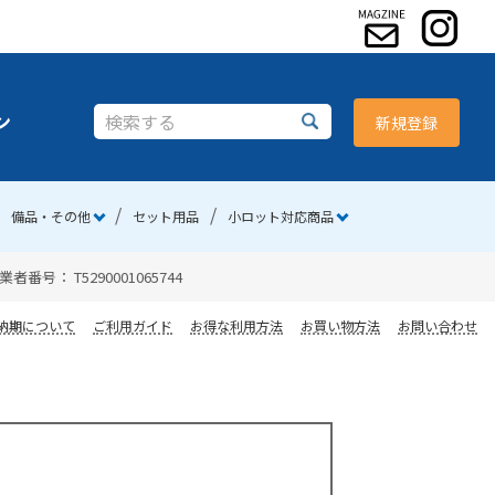
ン
新規登録
備品・その他
セット用品
小ロット対応商品
 T5290001065744
納期について
ご利用ガイド
お得な利用方法
お買い物方法
お問い合わせ