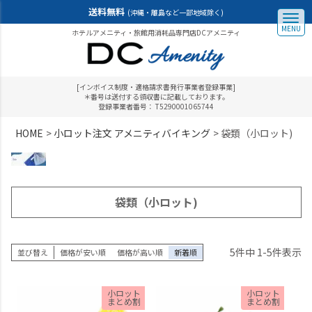
送料無料
(沖縄・離島など一部地域除く)
MENU
ホテルアメニティ・旅館用消耗品専門店DCアメニティ
[インボイス制度・適格請求書発行事業者登録事業]
＊番号は送付する領収書に記載しております。
登録事業者番号： T5290001065744
HOME
小ロット注文 アメニティバイキング
袋類（小ロット)
袋類（小ロット)
5
件中
1
-
5
件表示
並び替え
価格が安い順
価格が高い順
新着順