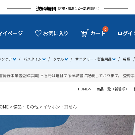
送料無料
(沖縄・離島など一部地域除く)
0
マイページ
お気に入り
カート
ログイ
キンケア
バスタイム
タオル
サニタリー・衛生用品
袋類
発行事業者登録事業] ＊番号は送付する領収書に記載しております。 登録事業者番号：
HOMEへ
商品一覧（新着順）
OME
備品・その他
イヤホン・耳せん