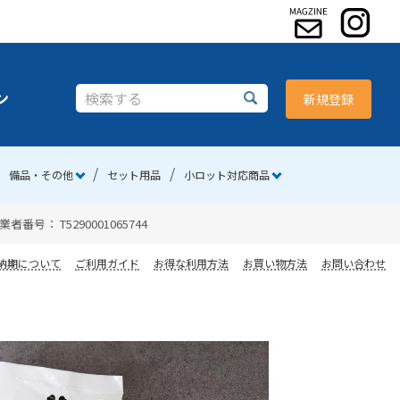
ン
新規登録
備品・その他
セット用品
小ロット対応商品
 T5290001065744
納期について
ご利用ガイド
お得な利用方法
お買い物方法
お問い合わせ