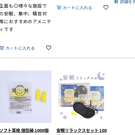
詳細を
生面も◎様々な施設で
カートに入れる
の安眠、集中、騒音対
策におすすめのアメニテ
ィです
カートに入れる
ソフト耳栓 個包装 1000個
安眠リラックスセット 100