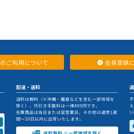
てのご利用について
会員登録
配送・送料
掛
送料は無料（※沖縄・離島などを含む一部地域を
不
除く）、代引き手数料は一律400円です。
え
在庫商品は当日または翌営業日、その他は通常1週
い
間〜10日以内に出荷いたします。
送料無料 ※一部地域を除く