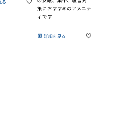
の安眠、集中、騒音対
見る
策におすすめのアメニテ
ィです
詳細を見る