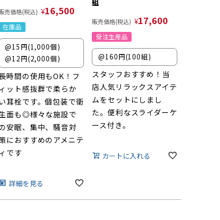
組
16,500
¥
販売価格(税込)
17,600
¥
販売価格(税込)
在庫品
受注生産品
@15円(1,000個)
@160円(100組)
@12円(2,000個)
スタッフおすすめ！当
長時間の使用もOK！フ
店人気リラックスアイテ
ィット感抜群で柔らか
ムをセットにしまし
い耳栓です。個包装で衛
た。便利なスライダーケ
生面も◎様々な施設で
ース付き。
の安眠、集中、騒音対
策におすすめのアメニテ
ィです
カートに入れる
詳細を見る