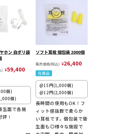
ヤホン 白ポリ袋
ソフト耳栓 個包装 2000個
個
26,400
¥
販売価格(税込)
59,400
¥
)
在庫品
@15円(1,000個)
500個)
@12円(2,000個)
,000個)
長時間の使用もOK！フ
衛生面で各施
ィット感抜群で柔らか
好評！
い耳栓です。個包装で衛
生面も◎様々な施設で