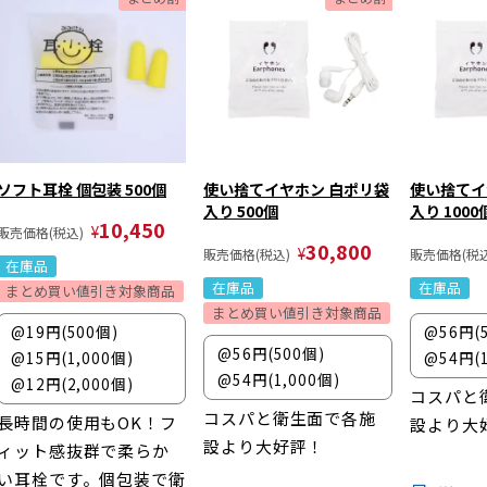
ソフト耳栓 個包装 500個
使い捨てイヤホン 白ポリ袋
使い捨てイ
入り 500個
入り 1000
10,450
¥
販売価格(税込)
30,800
¥
販売価格(税込)
販売価格(税込
在庫品
在庫品
在庫品
まとめ買い値引き対象商品
まとめ買い値引き対象商品
@19円(500個)
@56円(
@56円(500個)
@15円(1,000個)
@54円(1
@54円(1,000個)
@12円(2,000個)
コスパと
コスパと衛生面で各施
長時間の使用もOK！フ
設より大
設より大好評！
ィット感抜群で柔らか
い耳栓です。個包装で衛