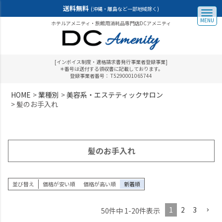
送料無料
(沖縄・離島など一部地域除く)
MENU
ホテルアメニティ・旅館用消耗品専門店DCアメニティ
[インボイス制度・適格請求書発行事業者登録事業]
＊番号は送付する領収書に記載しております。
登録事業者番号： T5290001065744
HOME
業種別
美容系・エステティックサロン
髪のお手入れ
髪のお手入れ
並び替え
価格が安い順
価格が高い順
新着順
1
2
3
50
件中
1
-
20
件表示