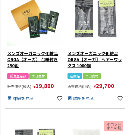
メンズオーガニック化粧品
メンズオーガニック化粧品
ORGA【オーガ】 台紙付き
ORGA【オーガ】 ヘアーワッ
250組
クス 1000個
受注生産品
エコ商材
在庫品
エコ商材
19,800
29,700
¥
¥
販売価格(税込)
販売価格(税込)
詳細を見る
詳細を見る