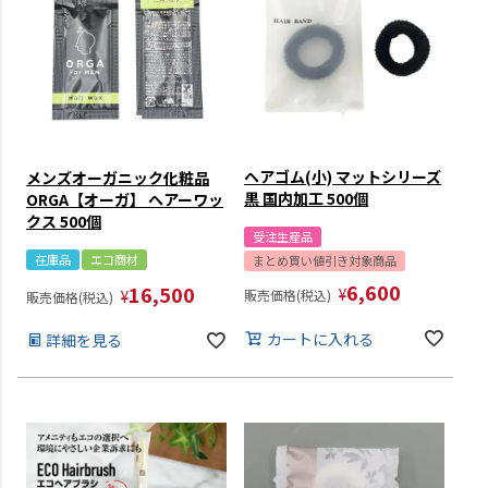
ヘアゴム(小) マットシリーズ
メンズオーガニック化粧品
黒 国内加工 500個
ORGA【オーガ】 ヘアーワッ
クス 500個
受注生産品
在庫品
エコ商材
まとめ買い値引き対象商品
6,600
16,500
¥
¥
販売価格(税込)
販売価格(税込)
カートに入れる
詳細を見る