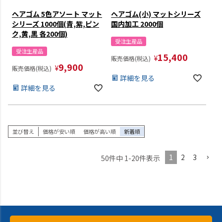
ヘアゴム 5色アソート マット
ヘアゴム(小) マットシリーズ
シリーズ 1000個(青,紫,ピン
国内加工 2000個
ク,黄,黒 各200個)
受注生産品
受注生産品
15,400
¥
販売価格(税込)
9,900
¥
販売価格(税込)
詳細を見る
詳細を見る
並び替え
価格が安い順
価格が高い順
新着順
1
2
3
50
件中
1
-
20
件表示