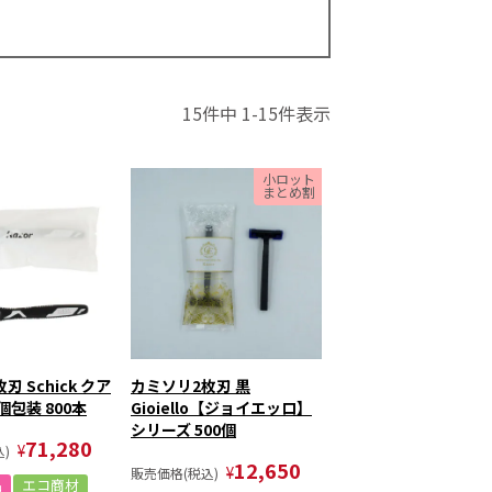
15
件中
1
-
15
件表示
 Schick クア
カミソリ2枚刃 黒
個包装 800本
Gioiello【ジョイエッロ】
シリーズ 500個
71,280
¥
)
12,650
¥
販売価格(税込)
品
エコ商材