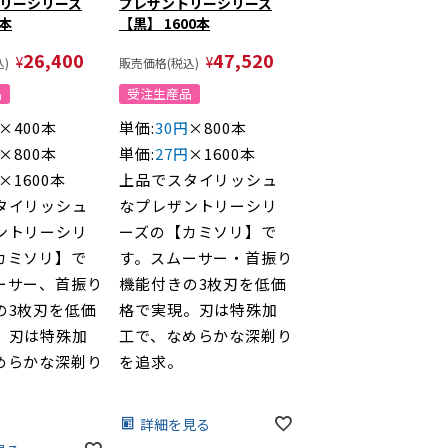
リーシリーズ
プレザントリーシリーズ
0本
【黒】 1600本
26,400
47,520
¥
¥
)
販売価格(税込)
品
受注生産品
×400本
単価:
30円
×800本
×800本
単価:
27円
×1600本
×1600本
上品でスタイリッシュ
タイリッシュ
なプレザントリーシリ
ントリーシリ
ーズの【カミソリ】で
カミソリ】で
す。スムーサー・首振り
ーサー、首振り
機能付きの3枚刃を低価
の3枚刃を低価
格で実現。刃は特殊加
。刃は特殊加
工で、なめらかな深剃り
めらかな深剃り
を追求。
詳細を見る