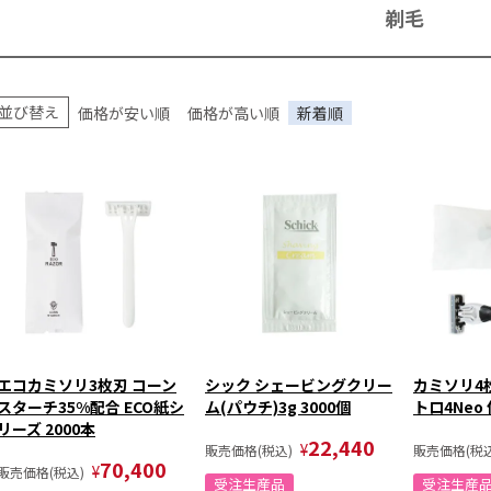
剃毛
並び替え
価格が安い順
価格が高い順
新着順
エコカミソリ3枚刃 コーン
シック シェービングクリー
カミソリ4枚刃
スターチ35%配合 ECO紙シ
ム(パウチ)3g 3000個
トロ4Neo 
リーズ 2000本
22,440
¥
販売価格(税込)
販売価格(税込
70,400
¥
販売価格(税込)
受注生産品
受注生産