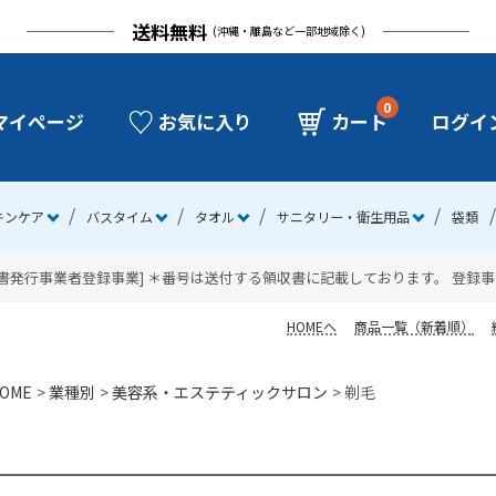
送料無料
(沖縄・離島など一部地域除く)
0
マイページ
お気に入り
カート
ログイ
キンケア
バスタイム
タオル
サニタリー・衛生用品
袋類
発行事業者登録事業] ＊番号は送付する領収書に記載しております。 登録事業者番号：
HOMEへ
商品一覧（新着順）
OME
業種別
美容系・エステティックサロン
剃毛