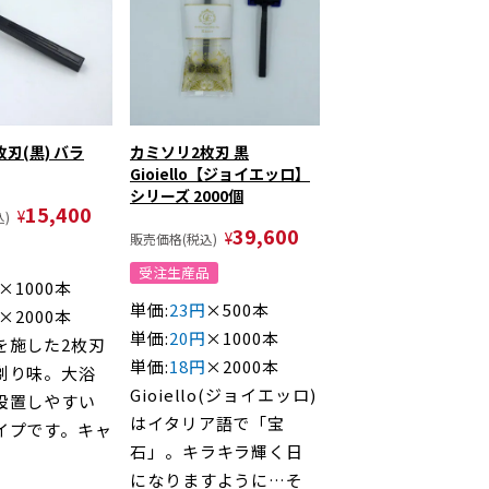
刃(黒) バラ
カミソリ2枚刃 黒
Gioiello【ジョイエッロ】
シリーズ 2000個
15,400
¥
)
39,600
¥
販売価格(税込)
受注生産品
×1000本
単価:
23円
×500本
×2000本
単価:
20円
×1000本
を施した2枚刃
単価:
18円
×2000本
剃り味。大浴
Gioiello(ジョイエッロ)
設置しやすい
はイタリア語で「宝
イプです。キャ
石」。キラキラ輝く日
になりますように…そ