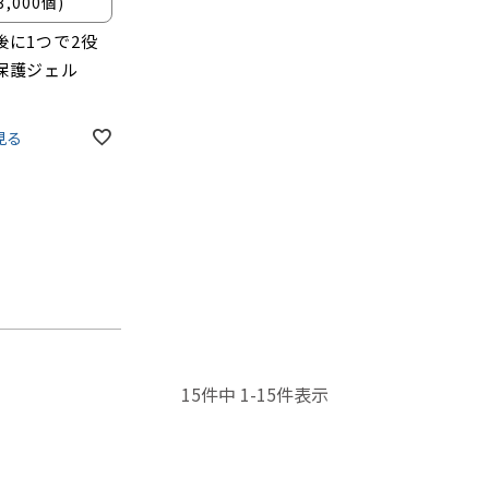
3,000個)
後に1つで2役
保護ジェル
見る
15
件中
1
-
15
件表示