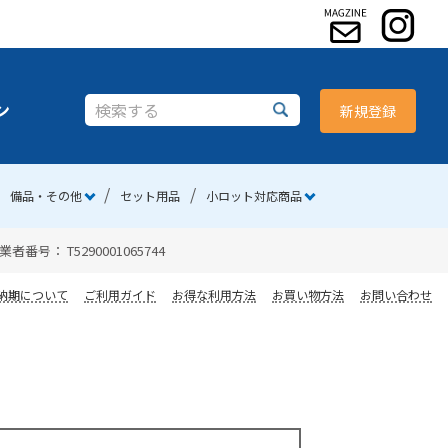
ン
新規登録
備品・その他
セット用品
小ロット対応商品
 T5290001065744
納期について
ご利用ガイド
お得な利用方法
お買い物方法
お問い合わせ