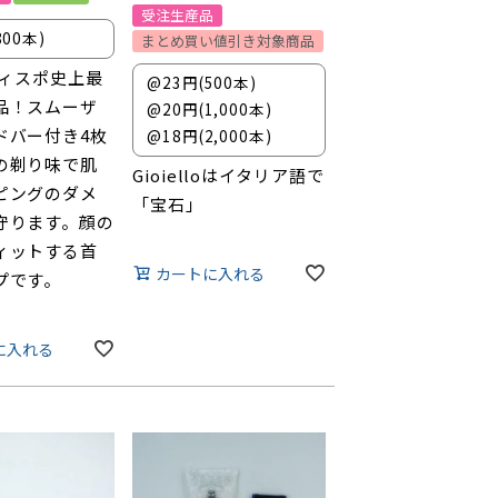
受注生産品
800本)
まとめ買い値引き対象商品
kディスポ史上最
@23円(500本)
品！スムーザ
@20円(1,000本)
ドバー付き4枚
@18円(2,000本)
の剃り味で肌
Gioielloはイタリア語で
ピングのダメ
「宝石」
守ります。顔の
ィットする首
カートに入れる
プです。
に入れる