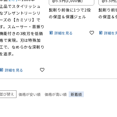
@5.5円(3,000個)
@5.5円(
上品でスタイリッシュ
髭剃り前後に1つで2役
髭剃り前
なプレザントリーシリ
の保湿＆保護ジェル
の保湿＆
ーズの【カミソリ】で
す。スムーサー・首振り
詳細を見る
詳細を
機能付きの3枚刃を低価
格で実現。刃は特殊加
工で、なめらかな深剃り
を追求。
詳細を見る
並び替え
価格が安い順
価格が高い順
新着順