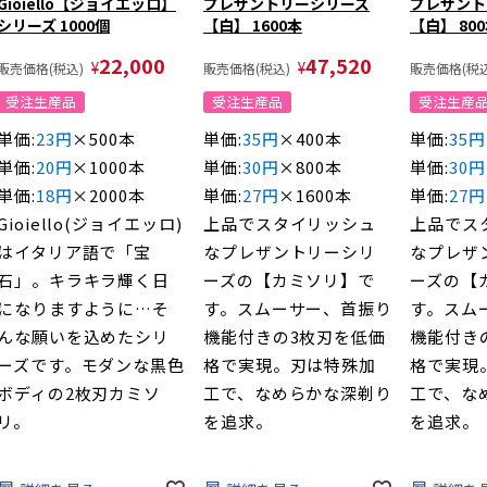
Gioiello【ジョイエッロ】
プレザントリーシリーズ
プレザント
シリーズ 1000個
【白】 1600本
【白】 80
22,000
47,520
¥
¥
販売価格(税込)
販売価格(税込)
販売価格(税込
受注生産品
受注生産品
受注生産
単価:
23円
×500本
単価:
35円
×400本
単価:
35円
単価:
20円
×1000本
単価:
30円
×800本
単価:
30円
単価:
18円
×2000本
単価:
27円
×1600本
単価:
27円
Gioiello(ジョイエッロ)
上品でスタイリッシュ
上品でス
はイタリア語で「宝
なプレザントリーシリ
なプレザ
石」。キラキラ輝く日
ーズの【カミソリ】で
ーズの【
になりますように…そ
す。スムーサー、首振り
す。スム
んな願いを込めたシリ
機能付きの3枚刃を低価
機能付き
ーズです。モダンな黒色
格で実現。刃は特殊加
格で実現
ボディの2枚刃カミソ
工で、なめらかな深剃り
工で、な
リ。
を追求。
を追求。