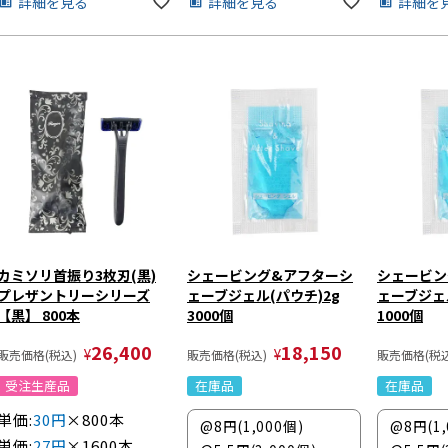
詳細を見る
詳細を見る
詳細を
カミソリ首振り3枚刃(黒)
シェービング&アフターシ
シェービン
プレザントリーシリーズ
ェーブジェル(パウチ)2g
ェーブジェル
【黒】 800本
3000個
1000個
26,400
18,150
¥
¥
販売価格(税込)
販売価格(税込)
販売価格(税込
受注生産品
在庫品
在庫品
単価:
30円
×800本
@8円(1,000個)
@8円(1,
単価:
27円
×1600本