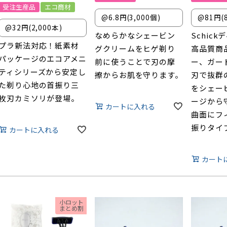
受注生産品
エコ商材
@6.8円(3,000個)
@81円(
@32円(2,000本)
なめらかなシェービン
Schic
プラ新法対応！紙素材
グクリームをヒゲ剃り
高品質商
パッケージのエコアメニ
前に使うことで刃の摩
ー、ガー
ティシリーズから安定し
擦からお肌を守ります。
刃で抜群
た剃り心地の首振り三
をシェー
枚刃カミソリが登場。
ージから
カートに入れる
曲面にフ
振りタイ
カートに入れる
カート