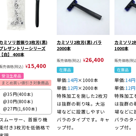
カミソリ首振り3枚刃(黒)
カミソリ2枚刃(黒) バラ
カミソリ2枚
プレザントリーシリーズ
2000本
1000本
【白】 400本
26,400
¥
販売価格(税込)
販売価格(税込
15,400
¥
販売価格(税込)
在庫品
在庫品
受注生産品
単価:
14円
×1000本
単価:
14円
まとめ買い値引き対象商品
単価:
12円
×2000本
単価:
12円
@35円(400本)
特殊加工を施した2枚刃
特殊加工
@30円(800本)
は抜群の剃り味。大浴
は抜群の
@27円(1,600本)
場などに設置しやすい
場などに
スムーサー、首振り機
バラのタイプです。キャ
バラのタ
能付き3枚刃を低価格で
ップ付。
ップ付。
実現