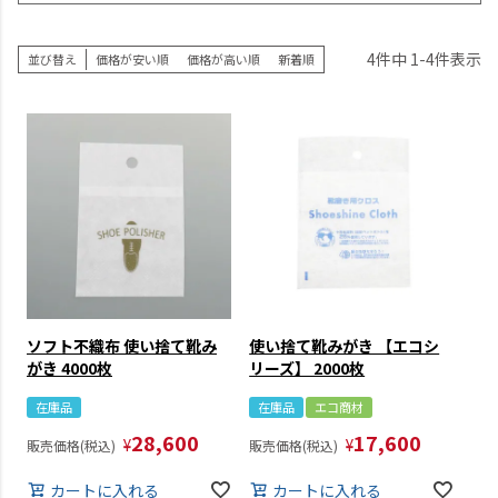
4
件中
1
-
4
件表示
並び替え
価格が安い順
価格が高い順
新着順
ソフト不織布 使い捨て靴み
使い捨て靴みがき 【エコシ
がき 4000枚
リーズ】 2000枚
在庫品
在庫品
エコ商材
28,600
17,600
¥
¥
販売価格(税込)
販売価格(税込)
カートに入れる
カートに入れる