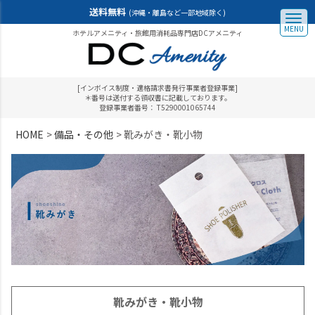
送料無料
(沖縄・離島など一部地域除く)
MENU
ホテルアメニティ・旅館用消耗品専門店DCアメニティ
[インボイス制度・適格請求書発行事業者登録事業]
＊番号は送付する領収書に記載しております。
登録事業者番号： T5290001065744
HOME
備品・その他
靴みがき・靴小物
靴みがき・靴小物