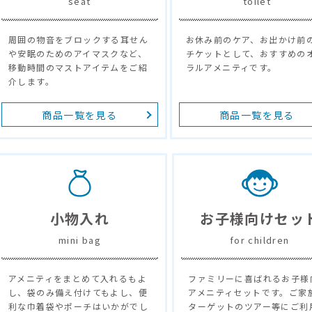
seat
toilet
周囲の物音をブロックする耳せん
お休み前のケア、お出かけ前
や安眠のためのアイマスクなど、
チケットとして、おすすめの
移動時間のマストアイテムをご紹
ラルアメニティです。
介します。
商品一覧を見る
商品一覧を見る
小物入れ
お子様向けセッ
mini bag
for children
アメニティをまとめて入れるもよ
ファミリーに喜ばれるお子様
し、袋のみ備え付けてもよし、便
アメニティセットです。ご家
利な巾着袋やポーチはいかがでし
ターゲットのツアー等にご利