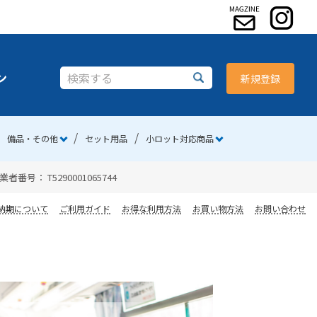
ン
新規登録
備品・その他
セット用品
小ロット対応商品
 T5290001065744
納期について
ご利用ガイド
お得な利用方法
お買い物方法
お問い合わせ