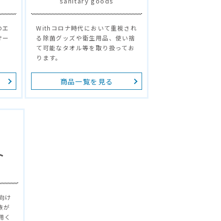
sanitary goods
のエ
Withコロナ時代において重視され
オー
る除菌グッズや衛生用品、使い捨
て可能なタオル等を取り扱ってお
ります。
商品一覧を見る
ト
向け
族が
用く