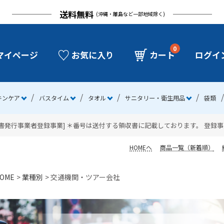
送料無料
(沖縄・離島など一部地域除く)
0
マイページ
お気に入り
カート
ログイ
キンケア
バスタイム
タオル
サニタリー・衛生用品
袋類
発行事業者登録事業] ＊番号は送付する領収書に記載しております。 登録事業者番号：
HOMEへ
商品一覧（新着順）
OME
業種別
交通機関・ツアー会社