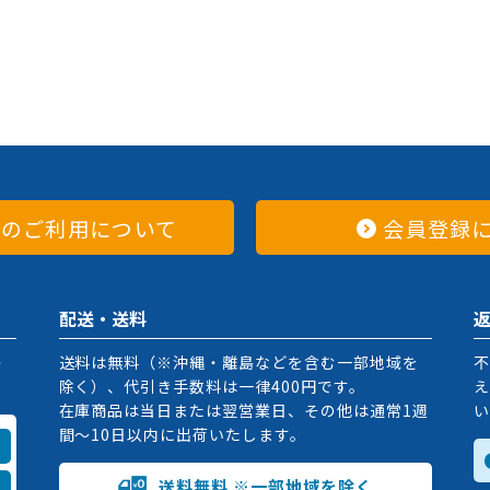
てのご利用について
会員登録
配送・送料
掛
送料は無料（※沖縄・離島などを含む一部地域を
不
除く）、代引き手数料は一律400円です。
え
在庫商品は当日または翌営業日、その他は通常1週
い
間〜10日以内に出荷いたします。
送料無料 ※一部地域を除く