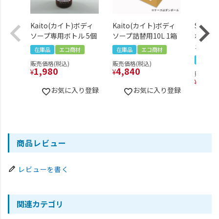
Kaito(カイト)ボディ
Kaito(カイト)ボディ
SPRI
ソープ専用ボトル 5個
ソープ詰替用10L 1箱
ボディ
え用 1
在庫品
エコ商材
在庫品
エコ商材
在庫品
販売価格(税込)
販売価格(税込)
1,980
4,840
¥
¥
販売価格(
6,05
¥
お気に入り登録
お気に入り登録
商品レビュー
レビューを書く
関連カテゴリ