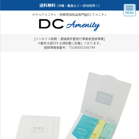
送料無料
(沖縄・離島など一部地域除く)
MENU
ホテルアメニティ・旅館用消耗品専門店DCアメニティ
[インボイス制度・適格請求書発行事業者登録事業]
＊番号は送付する領収書に記載しております。
登録事業者番号： T5290001065744