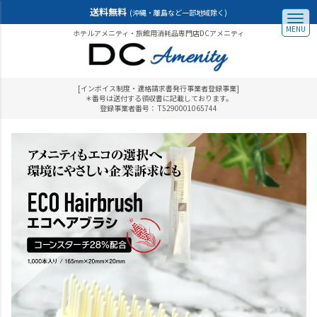
送料無料
(沖縄・離島など一部地域除く)
MENU
ホテルアメニティ・旅館用消耗品専門店DCアメニティ
[インボイス制度・適格請求書発行事業者登録事業]
＊番号は送付する領収書に記載しております。
登録事業者番号： T5290001065744