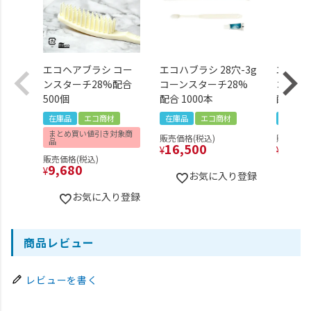
エコヘアブラシ コー
エコハブラシ 28穴-3g
エコシ
ンスターチ28%配合
コーンスターチ28%
コーン
500個
配合 1000本
配合 10
在庫品
エコ商材
在庫品
エコ商材
在庫品
まとめ買い値引き対象商
販売価格(税込)
販売価格(
品
16,500
11,5
¥
¥
販売価格(税込)
9,680
¥
お気に入り登録
お気に入り登録
商品レビュー
レビューを書く