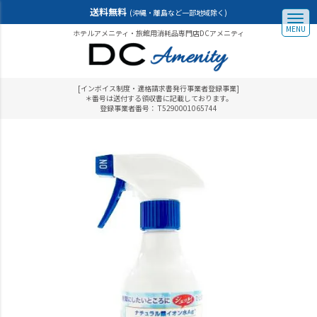
送料無料
(沖縄・離島など一部地域除く)
MENU
ホテルアメニティ・旅館用消耗品専門店DCアメニティ
[インボイス制度・適格請求書発行事業者登録事業]
＊番号は送付する領収書に記載しております。
登録事業者番号： T5290001065744