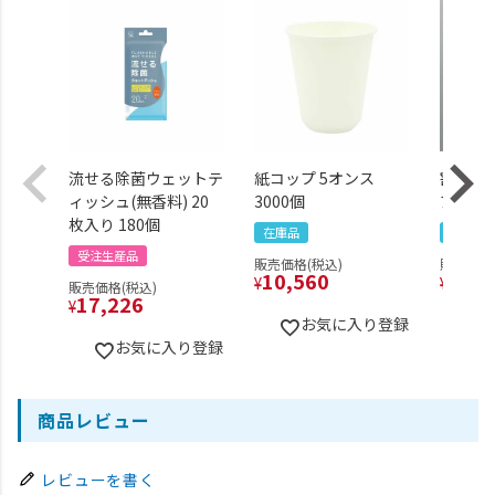
流せる除菌ウェットテ
紙コップ 5オンス
割り箸(
ィッシュ(無香料) 20
3000個
ア袋包装
枚入り 180個
在庫品
在庫品
受注生産品
販売価格(税込)
販売価格(
10,560
15,4
¥
¥
販売価格(税込)
17,226
¥
お気に入り登録
お気に入り登録
商品レビュー
レビューを書く