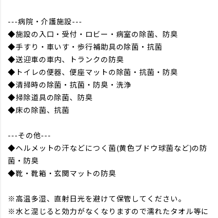
---病院・介護施設---
◆施設の入口・受付・ロビー・病室の除菌、防臭
◆手すり・車いす・歩行補助具の除菌・抗菌
◆送迎車の車内、トランクの防臭
◆トイレの便器、便座マットの除菌・抗菌・防臭
◆清掃時の除菌・抗菌・防臭・洗浄
◆掃除道具の除菌、防臭
◆床の除菌、抗菌
---その他---
◆ヘルメットの汗などにつく菌(黄色ブドウ球菌など)の防
菌・防臭
◆靴・靴箱・玄関マットの防臭
※高温多湿、直射日光を避けて保管してください。
※水と混じると効力がなくなりますので濡れたタオル等に