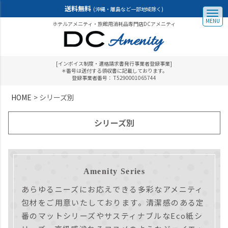
送料無料
(沖縄・離島など一部地域除く)
MENU
ホテルアメニティ・旅館用消耗品専門店DCアメニティ
[インボイス制度・適格請求書発行事業者登録事業]
＊番号は送付する領収書に記載しております。
登録事業者番号： T5290001065744
HOME
シリーズ別
シリーズ別
Amenity Series
あらゆるニーズにお応えできる多彩なアメニティ
包材をご用意いたしております。
清潔感のある定
番のマットシリーズやサスティナブルなEco紙シ