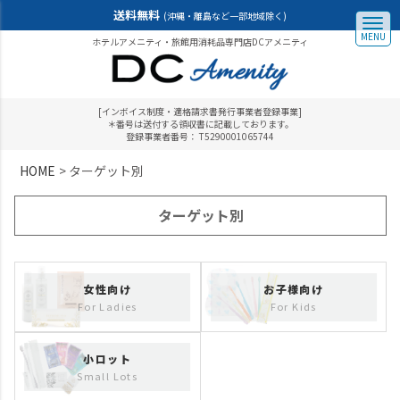
送料無料
(沖縄・離島など一部地域除く)
MENU
ホテルアメニティ・旅館用消耗品専門店DCアメニティ
[インボイス制度・適格請求書発行事業者登録事業]
＊番号は送付する領収書に記載しております。
登録事業者番号： T5290001065744
HOME
ターゲット別
ターゲット別
女性向け
お子様向け
For Ladies
For Kids
小ロット
Small Lots