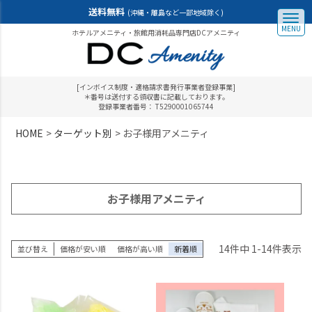
送料無料
(沖縄・離島など一部地域除く)
MENU
ホテルアメニティ・旅館用消耗品専門店DCアメニティ
[インボイス制度・適格請求書発行事業者登録事業]
＊番号は送付する領収書に記載しております。
登録事業者番号： T5290001065744
HOME
ターゲット別
お子様用アメニティ
お子様用アメニティ
14
件中
1
-
14
件表示
並び替え
価格が安い順
価格が高い順
新着順