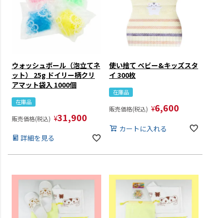
ウォッシュボール（泡立てネ
使い捨て ベビー&キッズスタ
ット） 25g ドイリー柄クリ
イ 300枚
アマット袋入 1000個
在庫品
在庫品
6,600
¥
販売価格(税込)
31,900
¥
販売価格(税込)
カートに入れる
詳細を見る