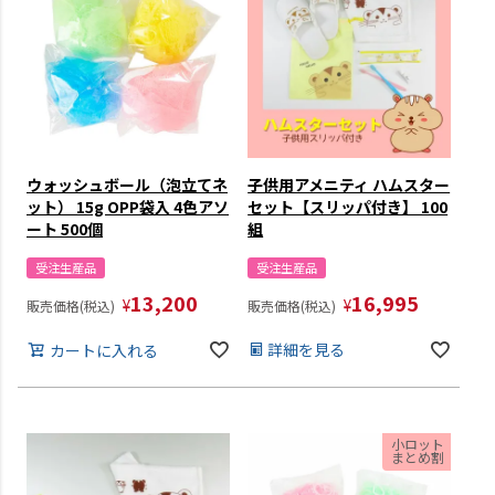
ウォッシュボール（泡立てネ
子供用アメニティ ハムスター
ット） 15g OPP袋入 4色アソ
セット【スリッパ付き】 100
ート 500個
組
受注生産品
受注生産品
13,200
16,995
¥
¥
販売価格(税込)
販売価格(税込)
詳細を見る
カートに入れる