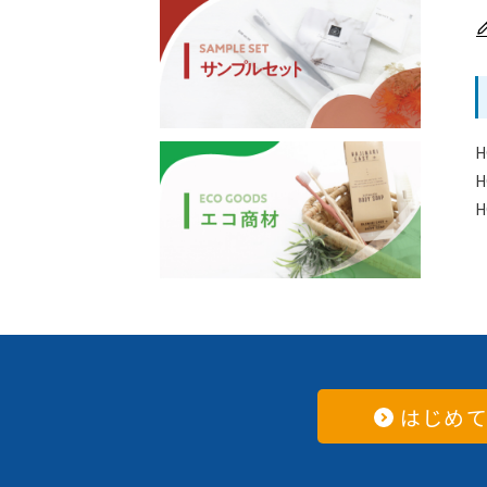
H
H
H
はじめ