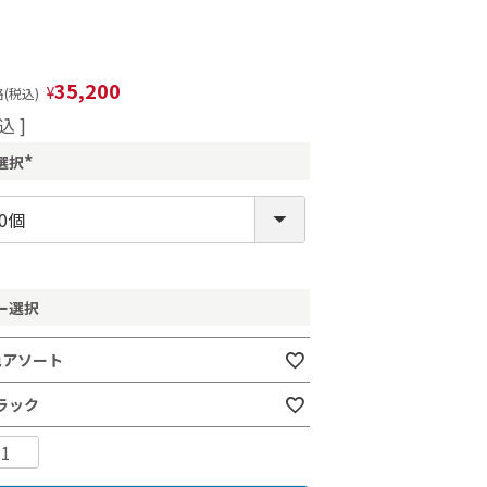
35,200
¥
(税込)
込
選択
(
必
須
)
ー選択
色アソート
ラック