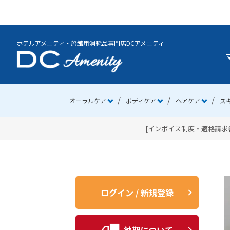
ホテルアメニティ・旅館用消耗品専門店DCアメニティ
オーラルケア
ボディケア
ヘアケア
ス
[インボイス制度・適格請求書
ログイン / 新規登録