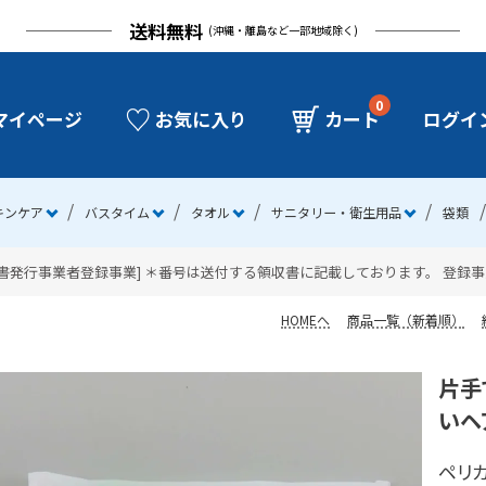
送料無料
(沖縄・離島など一部地域除く)
0
マイページ
お気に入り
カート
ログイ
キンケア
バスタイム
タオル
サニタリー・衛生用品
袋類
発行事業者登録事業] ＊番号は送付する領収書に記載しております。 登録事業者番号：
HOMEへ
商品一覧（新着順）
片手
いヘ
ペリカ