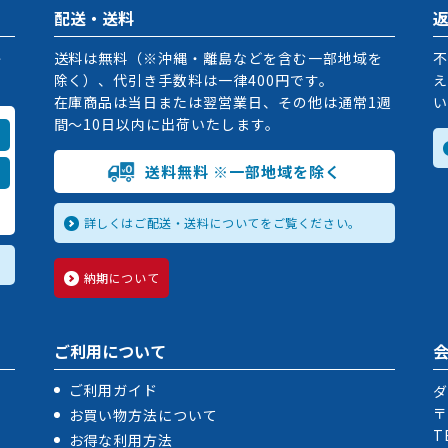
配送・送料
掛
送料は無料（※沖縄・離島などを含む一部地域を
不
除く）、代引き手数料は一律400円です。
え
在庫商品は当日または翌営業日、その他は通常1週
い
間〜10日以内に出荷いたします。
送料無料 ※一部地域を除く
詳しくはご配送・送料についてをご覧ください。
納期について
ご利用について
ご利用ガイド
ダ
〒
お買い物方法について
T
お得な利用方法