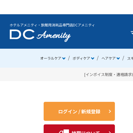
ホテルアメニティ・旅館用消耗品専門店DCアメニティ
オーラルケア
ボディケア
ヘアケア
ス
[インボイス制度・適格請求書
ログイン / 新規登録