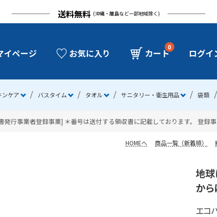
送料無料
(沖縄・離島など一部地域除く)
0
マイページ
お気に入り
カート
ログイ
キンケア
バスタイム
タオル
サニタリー・衛生用品
袋類
発行事業者登録事業] ＊番号は送付する領収書に記載しております。 登録事業者番号：
HOMEへ
商品一覧（新着順）
地球
から
エコハ