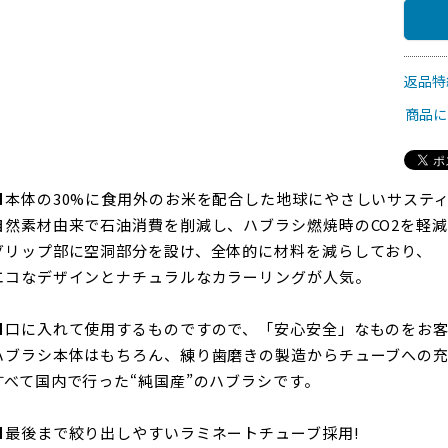
返品特
商品に
■本体の30%に食用外のお米を配合した地球にやさしいサステ
自然素材由来で石油消費を削減し、ハブラシ燃焼時のCO2を軽
グリップ部に空洞部分を設け、全体的に材料を減らしており、
エコなデザインとナチュラルなカラーリングが人気。
■口に入れて使用するものですので、「安心安全」なものをお
ハブラシ本体はもちろん、練り歯磨きの製造からチューブへの
すべて国内で行った“純国産”のハブラシです。
■最後まで絞り出しやすいラミネートチューブ採用!