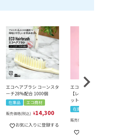
エコヘアブラシ コーンスタ
エコテックスボディタオル
ーチ28%配合 1000個
【レギュラー】 クリアマ
ットシリーズ 1000個
在庫品
エコ商材
在庫品
エコ商材
14,300
¥
販売価格(税込)
27,500
¥
販売価格(税込)
お気に入りに登録する
お気に入りに登録する