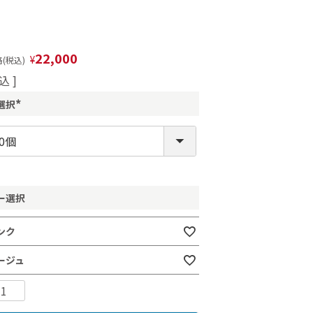
22,000
¥
(税込)
込
選択
(
必
須
)
ー選択
ンク
ージュ