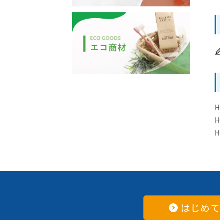
H
H
H
はじめ