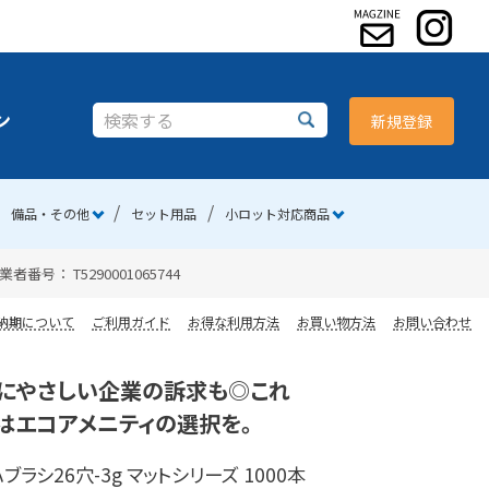
ン
新規登録
備品・その他
セット用品
小ロット対応商品
 T5290001065744
納期について
ご利用ガイド
お得な利用方法
お買い物方法
お問い合わせ
にやさしい企業の訴求も◎これ
はエコアメニティの選択を。
ブラシ26穴-3g マットシリーズ 1000本