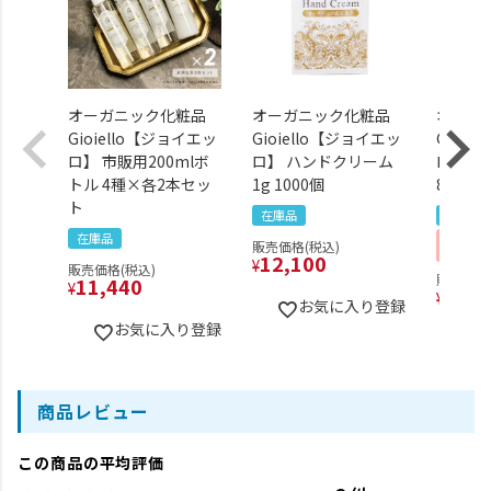
オーガニック化粧品
オーガニック化粧品
オーガ
Gioiello【ジョイエッ
Gioiello【ジョイエッ
Gioie
ロ】 市販用200mlボ
ロ】 ハンドクリーム
ロ】 
トル 4種×各2本セッ
1g 1000個
8g 600
ト
在庫品
在庫品
在庫品
まとめ
販売価格(税込)
品
12,100
¥
販売価格(税込)
販売価格(
11,440
¥
21,1
¥
お気に入り登録
お気に入り登録
商品レビュー