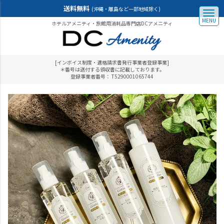
送料無料
(沖縄・離島など一部地域除く)
MENU
ホテルアメニティ・旅館用消耗品専門店DCアメニティ
[インボイス制度・適格請求書発行事業者登録事業]
＊番号は送付する領収書に記載しております。
登録事業者番号： T5290001065744