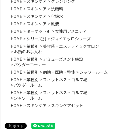
HOME
スキンケア
クレンジング
HOME
スキンケア
洗顔料
HOME
スキンケア
化粧水
HOME
スキンケア
乳液
HOME
ターゲット別
女性用アメニティ
HOME
シリーズ別
ジョイエッロシリーズ
HOME
業種別
美容系・エステティックサロン
お顔のお手入れ
HOME
業種別
アミューズメント施設
パウダーコーナー
HOME
業種別
病院・医院・整体
シャワールーム
HOME
業種別
フィットネス・ゴルフ場
パウダールーム
HOME
業種別
フィットネス・ゴルフ場
シャワールーム
HOME
スキンケア
スキンケアセット