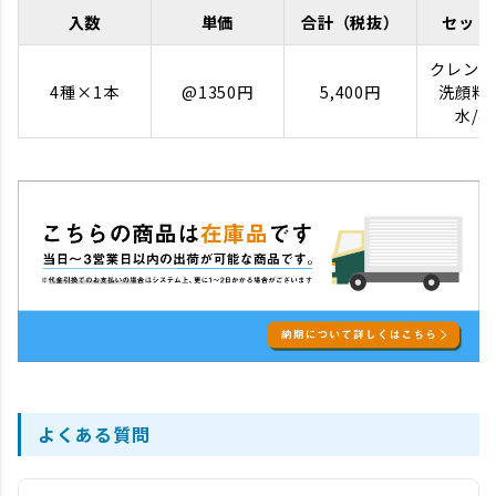
入数
単価
合計（税抜）
セット
クレンジ
4種×1本
@1350円
5,400円
洗顔料
水/
よくある質問